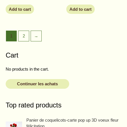
Add to cart
Add to cart
1
2
→
Cart
No products in the cart.
Continuer les achats
Top rated products
O
C
Panier de coquelicots-carte pop up 3D voeux fleur
r
u
félicitation