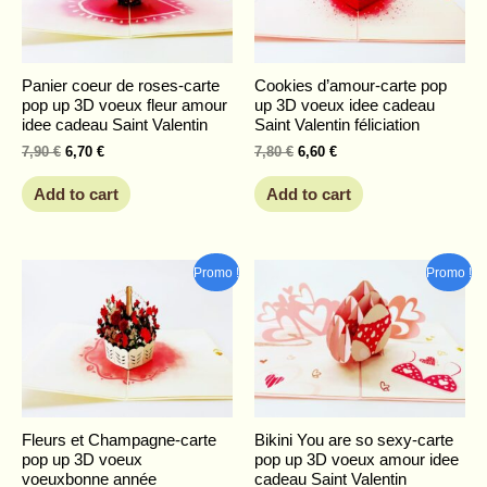
Panier coeur de roses-carte
Cookies d’amour-carte pop
pop up 3D voeux fleur amour
up 3D voeux idee cadeau
idee cadeau Saint Valentin
Saint Valentin féliciation
7,90
€
6,70
€
7,80
€
6,60
€
Add to cart
Add to cart
Original
Current
Original
Current
Promo !
Promo !
price
price
price
price
was:
is:
was:
is:
8,20 €.
6,90 €.
7,90 €.
6,70 €.
Fleurs et Champagne-carte
Bikini You are so sexy-carte
pop up 3D voeux
pop up 3D voeux amour idee
voeuxbonne année
cadeau Saint Valentin