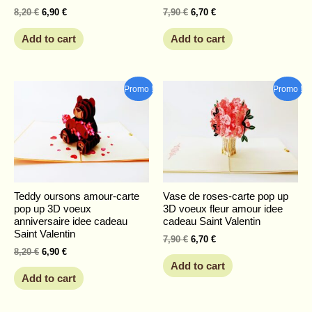
8,20
€
6,90
€
7,90
€
6,70
€
Add to cart
Add to cart
Original
Current
Original
Current
Promo !
Promo !
price
price
price
price
was:
is:
was:
is:
8,20 €.
6,90 €.
7,90 €.
6,70 €.
Teddy oursons amour-carte
Vase de roses-carte pop up
pop up 3D voeux
3D voeux fleur amour idee
anniversaire idee cadeau
cadeau Saint Valentin
Saint Valentin
7,90
€
6,70
€
8,20
€
6,90
€
Add to cart
Add to cart