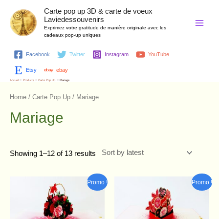
Aller
Main
Carte pop up 3D & carte de voeux
au
Laviedessouvenirs
contenu
Menu
Exprimez votre gratitude de manière originale avec les
cadeaux pop-up uniques
Facebook
Twitter
Instagram
YouTube
Etsy
ebay
Accueil
Products
Carte Pop Up
Mariage
Home
/
Carte Pop Up
/ Mariage
Mariage
Showing 1–12 of 13 results
Original
Current
Original
Current
Promo !
Promo !
price
price
price
price
was:
is:
was:
is:
7,90 €.
6,70 €.
7,80 €.
6,60 €.