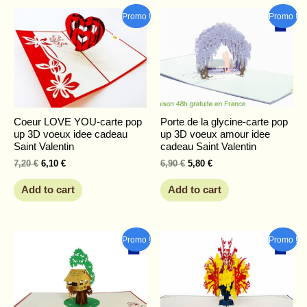
Original
Current
Original
Current
Promo !
Promo !
price
price
price
price
was:
is:
was:
is:
7,20 €.
6,10 €.
6,90 €.
5,80 €.
Coeur LOVE YOU-carte pop
Porte de la glycine-carte pop
up 3D voeux idee cadeau
up 3D voeux amour idee
Saint Valentin
cadeau Saint Valentin
7,20
€
6,10
€
6,90
€
5,80
€
Add to cart
Add to cart
Original
Current
Original
Current
Promo !
Promo !
price
price
price
price
was:
is:
was:
is:
7,68 €.
6,46 €.
8,00 €.
6,80 €.