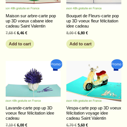
Maison sur arbre-carte pop
Bouquet de Fleurs-carte pop
up 3D voeux cabane idee
up 3D voeux fleur félicitation
cadeau Saint Valentin
idee cadeau
7,68
€
6,46
€
8,00
€
6,80
€
Add to cart
Add to cart
Original
Current
Original
Current
Promo !
Promo !
price
price
price
price
was:
is:
was:
is:
7,10 €.
6,00 €.
6,70 €.
5,60 €.
Lavande-carte pop up 3D
Vespa-carte pop up 3D voeux
voeux fleur félicitation idee
félicitation voyage idee
cadeau
cadeau Saint Valentin
7,10
€
6,00
€
6,70
€
5,60
€