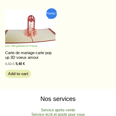
Original
Current
Promo !
price
price
was:
is:
6,50 €.
5,40 €.
Carte de mariage-carte pop
up 3D voeux amour
6,50
€
5,40
€
Add to cart
Nos services
Service après-vente
Service écrit et posté pour vous