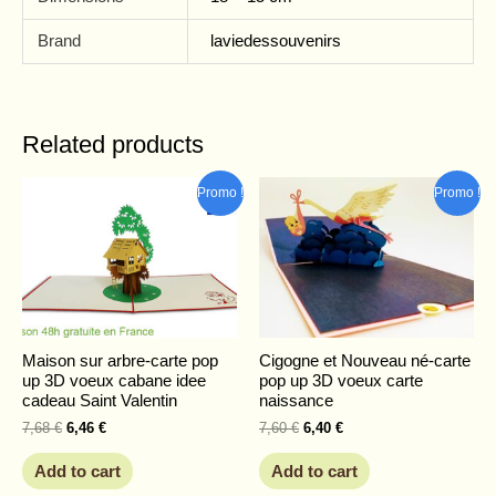
Brand
laviedessouvenirs
Related products
Original
Current
Original
Current
Promo !
Promo !
price
price
price
price
was:
is:
was:
is:
7,68 €.
6,46 €.
7,60 €.
6,40 €.
Maison sur arbre-carte pop
Cigogne et Nouveau né-carte
up 3D voeux cabane idee
pop up 3D voeux carte
cadeau Saint Valentin
naissance
7,68
€
6,46
€
7,60
€
6,40
€
Add to cart
Add to cart