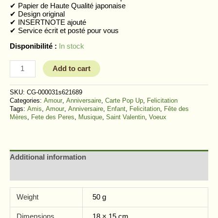
✔︎ Papier de Haute Qualité japonaise
✔︎ Design original
✔︎ INSERTNOTE ajouté
✔︎ Service écrit et posté pour vous
Disponibilité :
In stock
Add to cart
SKU:
CG-000031s621689
Categories:
Amour
,
Anniversaire
,
Carte Pop Up
,
Felicitation
Tags:
Amis
,
Amour
,
Anniversaire
,
Enfant
,
Felicitation
,
Fête des
Mères
,
Fete des Peres
,
Musique
,
Saint Valentin
,
Voeux
Additional information
Reviews (2)
Weight
50 g
Dimensions
18 × 15 cm