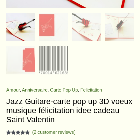
Amour
,
Anniversaire
,
Carte Pop Up
,
Felicitation
Jazz Guitare-carte pop up 3D voeux
musique félicitation idee cadeau
Saint Valentin
(
2
customer reviews)
Rated
2
5.00