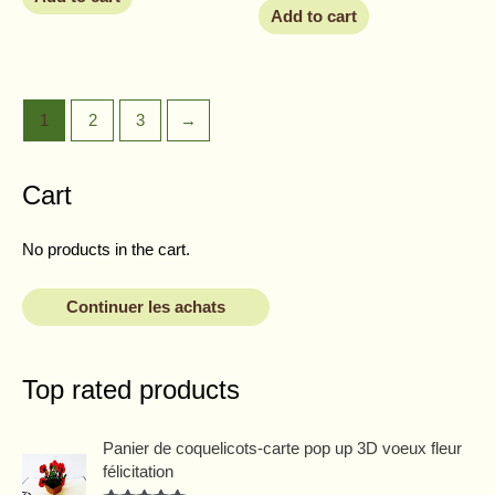
Add to cart
1
2
3
→
Cart
No products in the cart.
Continuer les achats
Top rated products
O
C
Panier de coquelicots-carte pop up 3D voeux fleur
r
u
félicitation
i
r