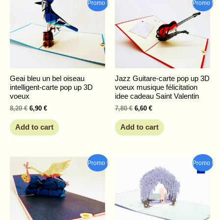
Original
Current
Original
Current
Promo !
Promo !
price
price
price
price
was:
is:
was:
is:
8,20 €.
6,90 €.
7,80 €.
6,60 €.
Geai bleu un bel oiseau
Jazz Guitare-carte pop up 3D
intelligent-carte pop up 3D
voeux musique félicitation
voeux
idee cadeau Saint Valentin
8,20
€
6,90
€
7,80
€
6,60
€
Add to cart
Add to cart
Original
Current
Original
Current
Promo !
Promo !
price
price
price
price
was:
is:
was:
is:
7,60 €.
6,40 €.
6,90 €.
5,80 €.