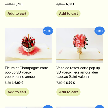
7,90
€
6,70
€
7,80
€
6,60
€
Add to cart
Add to cart
Original
Current
Original
Current
Promo !
Promo !
price
price
price
price
was:
is:
was:
is:
8,20 €.
6,90 €.
7,90 €.
6,70 €.
Fleurs et Champagne-carte
Vase de roses-carte pop up
pop up 3D voeux
3D voeux fleur amour idee
voeuxbonne année
cadeau Saint Valentin
8,20
€
6,90
€
7,90
€
6,70
€
Add to cart
Add to cart