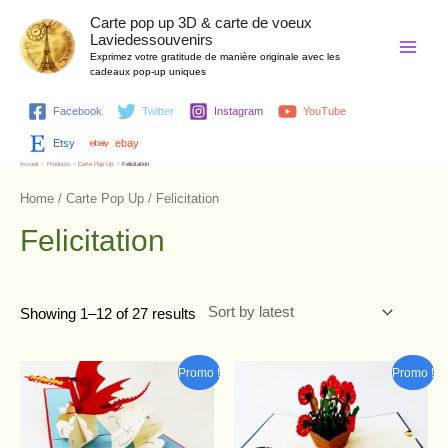
Aller
Main
Carte pop up 3D & carte de voeux
au
Laviedessouvenirs
contenu
Menu
Exprimez votre gratitude de manière originale avec les
cadeaux pop-up uniques
Facebook
Twitter
Instagram
YouTube
Etsy
ebay
Accueil
Products
Carte Pop Up
Felicitation
Home
/
Carte Pop Up
/ Felicitation
Felicitation
Showing 1–12 of 27 results
Original
Current
Original
Current
Promo !
Promo !
price
price
price
price
was:
is:
was:
is:
7,70 €.
6,50 €.
7,90 €.
6,70 €.