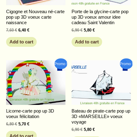
Cigogne et Nouveau né-carte
Porte de la glycine-carte pop
pop up 3D voeux carte
up 3D voeux amour idee
naissance
cadeau Saint Valentin
7,60
€
6,40
€
6,90
€
5,80
€
Add to cart
Add to cart
Original
Current
Original
Current
Promo !
Promo !
price
price
price
price
was:
is:
was:
is:
6,80 €.
5,70 €.
6,90 €.
5,80 €.
Licorne-carte pop up 3D
Bateau de pirate-carte pop up
voeux félicitation
3D «MARSEILLE» voeux
voyage
6,80
€
5,70
€
6,90
€
5,80
€
Add to cart