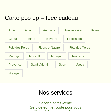
i
e
out of 5
8
a
:
r
i
n
n
0
€
s
6
i
c
a
t
.
:
,
c
e
l
p
Carte pop up – Idee cadeau
€
7
6
e
i
p
r
.
,
0
w
s
r
i
8
a
:
Amis
Amour
Animaux
Anniversaire
Bateau
i
c
0
€
s
5
c
e
Coeur
Enfant
en Promo
Felicitation
.
:
,
e
i
€
6
4
w
s
Fete des Peres
Fleurs et Nature
Fête des Mères
.
,
0
a
:
Mariage
Marseille
Musique
Naissance
5
s
6
0
€
:
,
Provence
Saint Valentin
Sport
Voeux
.
7
5
€
,
0
Voyage
.
7
0
€
.
Nos services
€
.
Service après-vente
Service écrit et posté pour vous