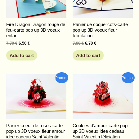
Fire Dragon Dragon rouge de
Panier de coquelicots-carte
feu-carte pop up 3D voeux
pop up 3D voeux fleur
enfant
félicitation
7,70
€
6,50
€
7,90
€
6,70
€
Add to cart
Add to cart
Original
Current
Original
Current
Promo !
Promo !
price
price
price
price
was:
is:
was:
is:
7,90 €.
6,70 €.
7,80 €.
6,60 €.
Panier coeur de roses-carte
Cookies d’amour-carte pop
pop up 3D voeux fleur amour
up 3D voeux idee cadeau
idee cadeau Saint Valentin
Saint Valentin féliciation