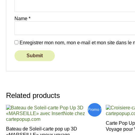
Name
*
Enregistrer mon nom, mon e-mail et mon site dans le
Related products
Original
Current
Original
C
Promo !
price
price
price
pr
was:
is:
was:
is
Carte Pop Up
7,00 €.
5,90 €.
7,10 €.
6,
Bateau de Soleil-carte pop up 3D
Voyage pour 
«MARSEILLE» voeux voyage