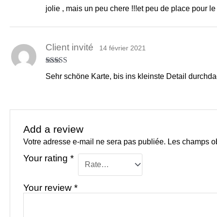
Rated
5
out
jolie , mais un peu chere !!!et peu de place pour 
of 5
Client invité
14 février 2021
Rated
5
out
Sehr schöne Karte, bis ins kleinste Detail durchda
of 5
Add a review
Votre adresse e-mail ne sera pas publiée.
Les champs ob
Your rating
*
Your review
*