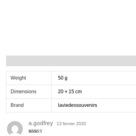
Additional information
Reviews (2)
Weight
50 g
Dimensions
20 × 15 cm
Brand
laviedessouvenirs
a.godfrey
13 février 2020