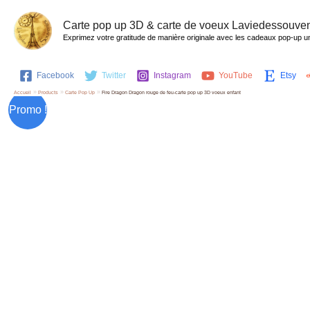
Aller
au
Carte pop up 3D & carte de voeux Laviedessouven
contenu
Exprimez votre gratitude de manière originale avec les cadeaux pop-up u
Facebook
Twitter
Instagram
YouTube
Etsy
Accueil
Products
Carte Pop Up
Fire Dragon Dragon rouge de feu-carte pop up 3D voeux enfant
Promo !