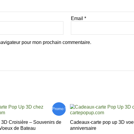
Email
*
 navigateur pour mon prochain commentaire.
urrent
Original
Current
Promo !
ice
price
price
:
was:
is:
 3D Croisière – Souvenirs de
Cadeaux-carte pop up 3D voeux
00 €.
6,30 €.
5,30 €.
Voeux de Bateau
anniversaire