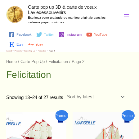
Aller
Main
Carte pop up 3D & carte de voeux
au
Laviedessouvenirs
contenu
Menu
Exprimez votre gratitude de manière originale avec les
cadeaux pop-up uniques
Facebook
Twitter
Instagram
YouTube
Etsy
ebay
Accueil
Products
Carte Pop Up
Felicitation
Page 2
Home
/
Carte Pop Up
/
Felicitation
/ Page 2
Felicitation
Showing 13–24 of 27 results
Original
Current
Original
Current
Promo !
Promo !
price
price
price
price
was:
is:
was:
is:
7,00 €.
5,90 €.
7,00 €.
5,90 €.