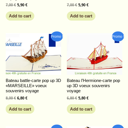
7,00
€
5,90
€
7,00
€
5,90
€
Add to cart
Add to cart
Original
Current
Original
Current
Promo !
Promo !
price
price
price
price
was:
is:
was:
is:
8,00 €.
6,80 €.
6,80 €.
5,80 €.
Bateau battle-carte pop up 3D
Bateau l’Hermione-carte pop
«MARSEILLE» voeux
up 3D voeux souvenirs
souvenirs voyage
voyage
8,00
€
6,80
€
6,80
€
5,80
€
Add to cart
Add to cart