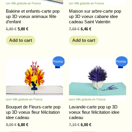
Baleine et enfants-carte pop
Maison sur arbre-carte pop
up 3D voeux animaux fête
up 3D voeux cabane idee
d’enfant
cadeau Saint Valentin
6,80
€
5,80
€
7,68
€
6,46
€
Add to cart
Add to cart
Original
Current
Original
Current
Promo !
Promo !
price
price
price
price
was:
is:
was:
is:
8,00 €.
6,80 €.
7,10 €.
6,00 €.
Bouquet de Fleurs-carte pop
Lavande-carte pop up 3D
up 3D voeux fleur félicitation
voeux fleur félicitation idee
idee cadeau
cadeau
8,00
€
6,80
€
7,10
€
6,00
€