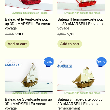
Bateau et le Vent-carte pop
Bateau l’Hermione-carte pop
up 3D «MARSEILLE» voeux
up 3D «MARSEILLE» voeux
voyage
voyage
7,00
€
5,90
€
7,00
€
5,90
€
Add to cart
Add to cart
Original
Current
Original
Current
Promo !
Promo !
price
price
price
price
was:
is:
was:
is:
7,00 €.
5,90 €.
7,00 €.
5,90 €.
Bateau de Soleil-carte pop up
Bateau vintage-carte pop up
3D «MARSEILLE» voeux
3D «MARSEILLE» voeux
voyage
remerciement