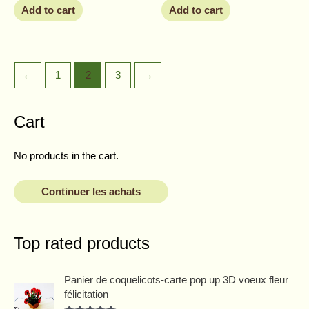
Add to cart
Add to cart
←
1
2
3
→
Cart
No products in the cart.
Continuer les achats
Top rated products
O
C
Panier de coquelicots-carte pop up 3D voeux fleur
r
u
félicitation
i
r