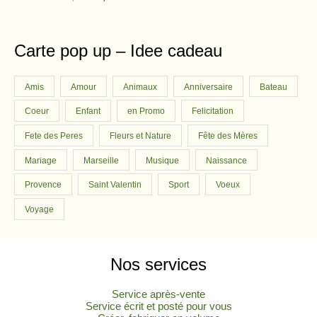
i
e
out of 5
8
a
:
r
i
n
n
0
€
s
6
i
c
a
t
.
:
,
c
e
l
p
Carte pop up – Idee cadeau
€
7
6
e
i
p
r
.
,
0
w
s
r
i
8
a
:
Amis
Amour
Animaux
Anniversaire
Bateau
i
c
0
€
s
5
c
e
Coeur
Enfant
en Promo
Felicitation
.
:
,
e
i
€
6
4
w
s
Fete des Peres
Fleurs et Nature
Fête des Mères
.
,
0
a
:
Mariage
Marseille
Musique
Naissance
5
s
6
0
€
:
,
Provence
Saint Valentin
Sport
Voeux
.
7
5
€
,
0
Voyage
.
7
0
€
.
Nos services
€
.
Service après-vente
Service écrit et posté pour vous