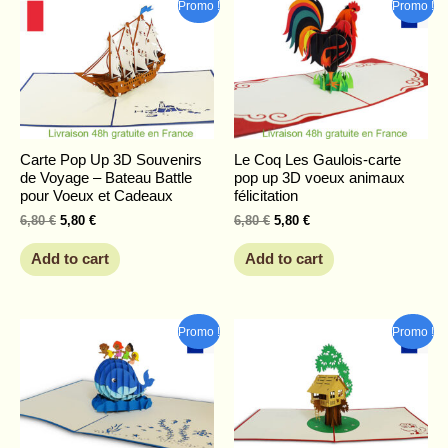
Original
Current
Original
Current
Promo !
Promo !
price
price
price
price
was:
is:
was:
is:
6,80 €.
5,80 €.
6,80 €.
5,80 €.
Carte Pop Up 3D Souvenirs
Le Coq Les Gaulois-carte
de Voyage – Bateau Battle
pop up 3D voeux animaux
pour Voeux et Cadeaux
félicitation
6,80
€
5,80
€
6,80
€
5,80
€
Add to cart
Add to cart
Original
Current
Original
Current
Promo !
Promo !
price
price
price
price
was:
is:
was:
is:
6,80 €.
5,80 €.
7,68 €.
6,46 €.