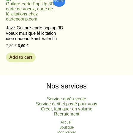
Promo !
price
price
was:
is:
7,80 €.
6,60 €.
Jazz Guitare-carte pop up 3D
voeux musique félicitation
idee cadeau Saint Valentin
7,80
€
6,60
€
Add to cart
Nos services
Service après-vente
Service écrit et posté pour vous
Créer, fabriquer en volume
Recrutement
Accueil
Boutique
Mon Panier