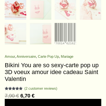
Amour
,
Anniversaire
,
Carte Pop Up
,
Mariage
Bikini You are so sexy-carte pop up
3D voeux amour idee cadeau Saint
Valentin
(
2
customer reviews)
Rated
2
5.00
7,90
€
6,70
€
out of 5
based on
customer