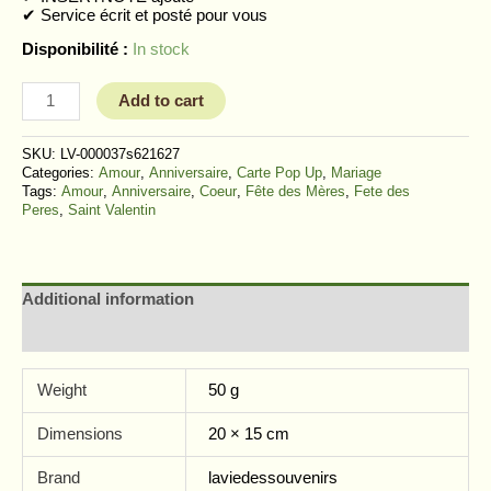
✔︎ Service écrit et posté pour vous
Disponibilité :
In stock
Add to cart
SKU:
LV-000037s621627
Categories:
Amour
,
Anniversaire
,
Carte Pop Up
,
Mariage
Tags:
Amour
,
Anniversaire
,
Coeur
,
Fête des Mères
,
Fete des
Peres
,
Saint Valentin
Additional information
Reviews (2)
Weight
50 g
Dimensions
20 × 15 cm
Brand
laviedessouvenirs