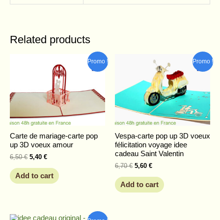
Related products
Original
Current
Original
Current
Promo !
Promo !
price
price
price
price
was:
is:
was:
is:
6,50 €.
5,40 €.
6,70 €.
5,60 €.
Carte de mariage-carte pop
Vespa-carte pop up 3D voeux
up 3D voeux amour
félicitation voyage idee
cadeau Saint Valentin
6,50
€
5,40
€
6,70
€
5,60
€
Add to cart
Add to cart
Original
Current